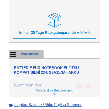
Immer 30 Tage Rückgabegarantie ⭐⭐⭐⭐⭐
Produktinfos
BATTERIE FÜR NOTEBOOK FUJITSU
KOMPATIBILNÍ 23-UG5A11-3A - AKKU
BATTERIE FULL-
Vollständige Beschreibung
POWER.CZ FÜR
NOTEBOOKS FUJITSU
KOMPATIBILNÍ 23-
Laptop-Batterie / Akku Fujitsu Siemens
UG5A11-3A MIT