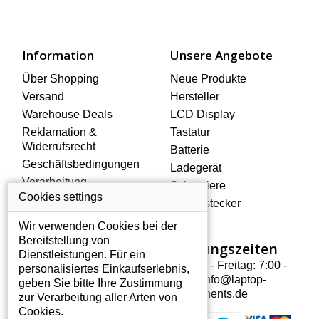
HOCHWERTIGEN
ZELLEN.
Hat Ihre Batterie nach
einigen Jahren an
Information
Unsere Angebote
Kapazität verloren und
müssen Sie sie häufig
Über Shopping
Neue Produkte
aufladen? Wechseln Sie
Versand
Hersteller
den verbrauchten Akku
Warehouse Deals
LCD Display
gegen einen neuen
Reklamation &
Tastatur
Markenakku FULL-
Widerrufsrecht
POWER.cz aus, der direkt
Batterie
für Ihr Notebook bestimmt
Geschäftsbedingungen
Ladegerät
ist. Oder schaffen Sie sich
Verarbeitung
Scharniere
eine Ersatzbatterie für
personenbezogener
Cookies settings
Gerätestecker
Dienstreisen und den
Daten
Urlaub an, damit Ihr
Wir verwenden Cookies bei der
Über uns - Impressum
Notebook stets
Bereitstellung von
Öffnungszeiten
Mein Konto
einsatzbereit ist. Die FULL-
Dienstleistungen. Für ein
POWER.cz Batterien sind
Montag - Freitag: 7:00 -
personalisiertes Einkaufserlebnis,
Mein Konto
mit hochwertigen
15:30 info@laptop-
geben Sie bitte Ihre Zustimmung
Persönliche Daten
SAMSUNG, SANYO, LG
components.de
zur Verarbeitung aller Arten von
oder PANASONIC Zellen
Addressen
Cookies.