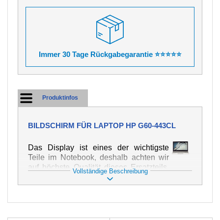
Immer 30 Tage Rückgabegarantie ⭐⭐⭐⭐⭐
Produktinfos
BILDSCHIRM FÜR LAPTOP HP G60-443CL
Das Display ist eines der wichtigste
Teile im Notebook, deshalb achten wir
auf höchste Qualität dieses Ersatzteils.
Vollständige Beschreibung
Er dient zur Darstellung von Texten und
Bildern in verschiedener Form. Zu
seiner Beschädigung kommt es sehr
schnell, deshalb ist es wichtig, mit dem
Notebook höchst vorsichtig umzugehen.