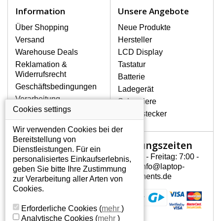
Zu den häufigsten Beschädigungen
Information
Unsere Angebote
gehören mechanische Schäden, z. B.
ein geborstenes Display oder Risse.
Über Shopping
Neue Produkte
Ferner senkrechte Streifen, das Display
Versand
Hersteller
leuchtet nicht, blinkt unregelmäßig oder
Warehouse Deals
LCD Display
ist ungleichmäßig hell.
Reklamation &
Tastatur
Widerrufsrecht
Batterie
LCD DISPLAYS HP G60-443CL
Geschäftsbedingungen
Ladegerät
VON HÖCHSTER QUALITÄT!
Verarbeitung
Scharniere
Auf Lager halten wir nur
personenbezogener
Cookies settings
Gerätestecker
Originaldisplays, die die hohe
Daten
Qualitätsklasse A+ erfüllen, also
Wir verwenden Cookies bei der
Über uns - Impressum
ohne mangelhafte Pixel, und
Bereitstellung von
Öffnungszeiten
Mein Konto
zwar über die gesamte
Dienstleistungen. Für ein
Garantiezeit.
Montag - Freitag: 7:00 -
personalisiertes Einkaufserlebnis,
Mein Konto
15:30 info@laptop-
geben Sie bitte Ihre Zustimmung
WIE KÖNNEN SIE FESTSTELLEN,
Persönliche Daten
components.de
zur Verarbeitung aller Arten von
WELCHES DISPLAY SIE FÜR IHREN
Addressen
Cookies.
NOTEBOOK BRAUCHEN HP G60-
Bestellverlauf
443CL?
Erforderliche Cookies
(
mehr
)
Der Displaytyp lässt sich anhand des
Analytische Cookies
(
mehr
)