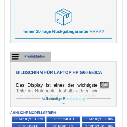
Immer 30 Tage Rückgabegarantie ⭐⭐⭐⭐⭐
Produktinfos
BILDSCHIRM FÜR LAPTOP HP G60-550CA
Das Display ist eines der wichtigste
Teile im Notebook, deshalb achten wir
auf höchste Qualität dieses Ersatzteils.
Vollständige Beschreibung
Er dient zur Darstellung von Texten und
Bildern in verschiedener Form. Zu
ÄHNLICHE MODELLSERIEN
seiner Beschädigung kommt es sehr
schnell, deshalb ist es wichtig, mit dem
HP MP-09J93U4-920
HP 615850-B31
HP MP-09J93US-886
Notebook höchst vorsichtig umzugehen.
HP 615850141
HP 615850171
HP MP-09J93SU 886