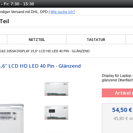
- Fr: 7:30 - 15:30
nstiger Versand mit DHL, DPD |
Wie suche ich?
NETZTEIL
TASTATUR
62-105SA DISPLAY 15,6" LCD HD LED 40 PIN - GLÄNZEND
,6" LCD HD LED 40 Pin - Glänzend
Display für Laptop
g
länzend
Oberfläc
Artikel 
54,50 €
45,80 €
oh