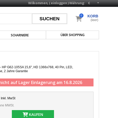
Wilkommen, (
einloggen
)
Währung:
0
KORB
(leer)
ÜBER SHOPPING
SCHARNIERE
 – HP G62-105SA 15,6", HD 1366x768, 40 Pin, LED,
he,
2 Jahre Garantie
nicht auf Lager
Einlagerung am 16.8.2026
Inkl. MwSt
ne MWSt.
KAUFEN