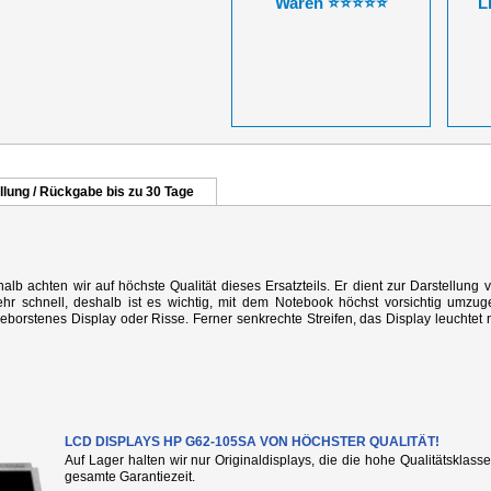
Waren ⭐⭐⭐⭐⭐
L
llung / Rückgabe bis zu 30 Tage
alb achten wir auf höchste Qualität dieses Ersatzteils. Er dient zur Darstellung 
r schnell, deshalb ist es wichtig, mit dem Notebook höchst vorsichtig umzug
rstenes Display oder Risse. Ferner senkrechte Streifen, das Display leuchtet n
LCD DISPLAYS HP G62-105SA VON HÖCHSTER QUALITÄT!
Auf Lager halten wir nur Originaldisplays, die die hohe Qualitätsklass
gesamte Garantiezeit.