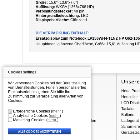
Größe:
15,6" (13.6"x7.6")
Auflösung:
WXGA (1366x768 HD)
Verbindungsstecker:
40 pin
Hintergrundbeleuchtung:
LED
Displayoberfläche:
Glänzend
DIE VERPACKUNG ENTHÄLT:
Ersatzdisplay zum Notebook LP156WH4-TLN2 HP G62-10
Hauptdaten:
g
länzend
Oberfläche,
Größe 15,6", Auflösung HD
Cookies settings
Information
Unsere
Wir verwenden Cookies bei der Bereitstellung
von Dienstleistungen. Für ein personalisiertes
Über Shopping
Neue Prod
Einkaufserlebnis, geben Sie bitte Ihre
Zustimmung zur Verarbeitung aller Arten von
Versand
Hersteller
Cookies.
Warehouse Deals
LCD Displ
Reklamation & Widerrufsrecht
Tastatur
Erforderliche Cookies
(
mehr
)
Geschäftsbedingungen
Batterie
Analytische Cookies
(
mehr
)
Marketing-Cookies
(
mehr
)
Verarbeitung personenbezogener Daten
Ladegerät
Über uns - Impressum
Scharniere
Gerätestec