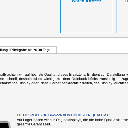
Waren ⭐⭐⭐⭐⭐
L
llung / Rückgabe bis zu 30 Tage
alb achten wir auf höchste Qualität dieses Ersatzteils. Er dient zur Darstellung 
r schnell, deshalb ist es wichtig, mit dem Notebook höchst vorsichtig umzug
rstenes Display oder Risse. Ferner senkrechte Streifen, das Display leuchtet n
LCD DISPLAYS HP G62-226 VON HÖCHSTER QUALITÄT!
Auf Lager halten wir nur Originaldisplays, die die hohe Qualitätsklass
gesamte Garantiezeit.