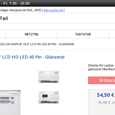
- Fr: 7:30 - 15:30
nstiger Versand mit DHL, DPD |
Wie suche ich?
NETZTEIL
TASTATUR
62-226 DISPLAY 15,6" LCD HD LED 40 PIN - GLÄNZEND
" LCD HD LED 40 Pin - Glänzend
Display für Laptop
g
länzend
Oberfläc
Artikel 
54,50 €
45,80 €
oh