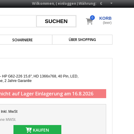
Wilkommen, (
einloggen
)
Währung:
0
KORB
(leer)
ÜBER SHOPPING
SCHARNIERE
 – HP G62-226 15,6", HD 1366x768, 40 Pin, LED,
he,
2 Jahre Garantie
nicht auf Lager
Einlagerung am 16.8.2026
Inkl. MwSt
ne MWSt.
KAUFEN