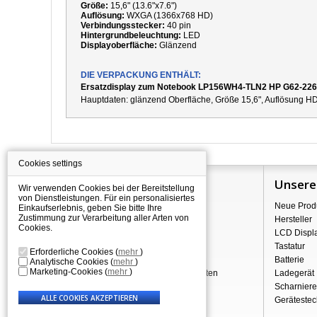
Größe:
15,6" (13.6"x7.6")
Auflösung:
WXGA (1366x768 HD)
Verbindungsstecker:
40 pin
Hintergrundbeleuchtung:
LED
Displayoberfläche:
Glänzend
DIE VERPACKUNG ENTHÄLT:
Ersatzdisplay zum Notebook LP156WH4-TLN2 HP G62-226
Hauptdaten:
g
länzend
Oberfläche,
Größe 15,6", Auflösung HD
Cookies settings
Information
Unsere
Wir verwenden Cookies bei der Bereitstellung
von Dienstleistungen. Für ein personalisiertes
Über Shopping
Neue Prod
Einkaufserlebnis, geben Sie bitte Ihre
Zustimmung zur Verarbeitung aller Arten von
Versand
Hersteller
Cookies.
Warehouse Deals
LCD Displ
Reklamation & Widerrufsrecht
Tastatur
Erforderliche Cookies
(
mehr
)
Geschäftsbedingungen
Batterie
Analytische Cookies
(
mehr
)
Marketing-Cookies
(
mehr
)
Verarbeitung personenbezogener Daten
Ladegerät
Über uns - Impressum
Scharniere
Gerätestec