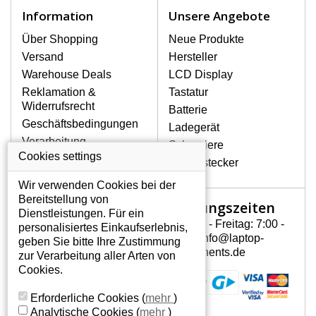
Notebook höchst vorsichtig umzugehen.
Information
Unsere Angebote
Zu den häufigsten Beschädigungen
gehören mechanische Schäden, z. B.
Über Shopping
Neue Produkte
ein geborstenes Display oder Risse.
Versand
Hersteller
Ferner senkrechte Streifen, das Display
Warehouse Deals
LCD Display
leuchtet nicht, blinkt unregelmäßig oder
Reklamation &
Tastatur
ist ungleichmäßig hell.
Widerrufsrecht
Batterie
Geschäftsbedingungen
Ladegerät
LCD DISPLAYS HP PAVILION
Verarbeitung
Scharniere
DV6-1025EF VON HÖCHSTER
personenbezogener
Cookies settings
QUALITÄT!
Gerätestecker
Daten
Auf Lager halten wir nur
Wir verwenden Cookies bei der
Über uns - Impressum
Originaldisplays, die die hohe
Bereitstellung von
Öffnungszeiten
Mein Konto
Qualitätsklasse A+ erfüllen, also
Dienstleistungen. Für ein
ohne mangelhafte Pixel, und
Montag - Freitag: 7:00 -
personalisiertes Einkaufserlebnis,
Mein Konto
zwar über die gesamte
15:30 info@laptop-
geben Sie bitte Ihre Zustimmung
Persönliche Daten
Garantiezeit.
components.de
zur Verarbeitung aller Arten von
Addressen
Cookies.
WIE KÖNNEN SIE FESTSTELLEN,
Bestellverlauf
WELCHES DISPLAY SIE FÜR IHREN
Erforderliche Cookies
(
mehr
)
NOTEBOOK BRAUCHEN HP PAVILION
Analytische Cookies
(
mehr
)
DV6-1025EF?