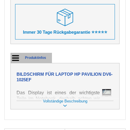
Immer 30 Tage Rückgabegarantie ⭐⭐⭐⭐⭐
Produktinfos
BILDSCHIRM FÜR LAPTOP HP PAVILION DV6-
1025EF
Das Display ist eines der wichtigste
Teile im Notebook, deshalb achten wir
Vollständige Beschreibung
auf höchste Qualität dieses Ersatzteils.
Er dient zur Darstellung von Texten und
Bildern in verschiedener Form. Zu
seiner Beschädigung kommt es sehr
schnell, deshalb ist es wichtig, mit dem