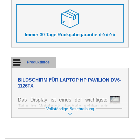
Immer 30 Tage Rückgabegarantie ⭐⭐⭐⭐⭐
Produktinfos
BILDSCHIRM FÜR LAPTOP HP PAVILION DV6-
1126TX
Das Display ist eines der wichtigste
Teile im Notebook, deshalb achten wir
Vollständige Beschreibung
auf höchste Qualität dieses Ersatzteils.
Er dient zur Darstellung von Texten und
Bildern in verschiedener Form. Zu
seiner Beschädigung kommt es sehr
schnell, deshalb ist es wichtig, mit dem