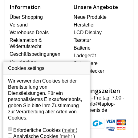
Notebook höchst vorsichtig umzugehen.
Information
Unsere Angebote
Zu den häufigsten Beschädigungen
gehören mechanische Schäden, z. B.
Über Shopping
Neue Produkte
ein geborstenes Display oder Risse.
Versand
Hersteller
Ferner senkrechte Streifen, das Display
Warehouse Deals
LCD Display
leuchtet nicht, blinkt unregelmäßig oder
Reklamation &
Tastatur
ist ungleichmäßig hell.
Widerrufsrecht
Batterie
Geschäftsbedingungen
Ladegerät
LCD DISPLAYS HP PAVILION
Verarbeitung
Scharniere
DV6-1126TX VON HÖCHSTER
personenbezogener
Cookies settings
QUALITÄT!
Gerätestecker
Daten
Auf Lager halten wir nur
Wir verwenden Cookies bei der
Über uns - Impressum
Originaldisplays, die die hohe
Bereitstellung von
Öffnungszeiten
Mein Konto
Qualitätsklasse A+ erfüllen, also
Dienstleistungen. Für ein
ohne mangelhafte Pixel, und
Montag - Freitag: 7:00 -
personalisiertes Einkaufserlebnis,
Mein Konto
zwar über die gesamte
15:30 info@laptop-
geben Sie bitte Ihre Zustimmung
Persönliche Daten
Garantiezeit.
components.de
zur Verarbeitung aller Arten von
Addressen
Cookies.
WIE KÖNNEN SIE FESTSTELLEN,
Bestellverlauf
WELCHES DISPLAY SIE FÜR IHREN
Erforderliche Cookies
(
mehr
)
NOTEBOOK BRAUCHEN HP PAVILION
Analytische Cookies
(
mehr
)
DV6-1126TX?