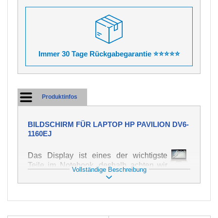
Immer 30 Tage Rückgabegarantie ⭐⭐⭐⭐⭐
Produktinfos
BILDSCHIRM FÜR LAPTOP HP PAVILION DV6-
1160EJ
Das Display ist eines der wichtigste
Teile im Notebook, deshalb achten wir
Vollständige Beschreibung
auf höchste Qualität dieses Ersatzteils.
Er dient zur Darstellung von Texten und
Bildern in verschiedener Form. Zu
seiner Beschädigung kommt es sehr
schnell, deshalb ist es wichtig, mit dem