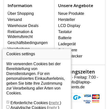
Notebook höchst vorsichtig umzugehen.
Information
Unsere Angebote
Zu den häufigsten Beschädigungen
gehören mechanische Schäden, z. B.
Über Shopping
Neue Produkte
ein geborstenes Display oder Risse.
Versand
Hersteller
Ferner senkrechte Streifen, das Display
Warehouse Deals
LCD Display
leuchtet nicht, blinkt unregelmäßig oder
Reklamation &
Tastatur
ist ungleichmäßig hell.
Widerrufsrecht
Batterie
Geschäftsbedingungen
Ladegerät
LCD DISPLAYS HP PAVILION
Verarbeitung
Scharniere
DV6-1160EJ VON HÖCHSTER
personenbezogener
Cookies settings
QUALITÄT!
Gerätestecker
Daten
Auf Lager halten wir nur
Wir verwenden Cookies bei der
Über uns - Impressum
Originaldisplays, die die hohe
Bereitstellung von
Öffnungszeiten
Mein Konto
Qualitätsklasse A+ erfüllen, also
Dienstleistungen. Für ein
ohne mangelhafte Pixel, und
Montag - Freitag: 7:00 -
personalisiertes Einkaufserlebnis,
Mein Konto
zwar über die gesamte
15:30 info@laptop-
geben Sie bitte Ihre Zustimmung
Persönliche Daten
Garantiezeit.
components.de
zur Verarbeitung aller Arten von
Addressen
Cookies.
WIE KÖNNEN SIE FESTSTELLEN,
Bestellverlauf
WELCHES DISPLAY SIE FÜR IHREN
Erforderliche Cookies
(
mehr
)
NOTEBOOK BRAUCHEN HP PAVILION
Analytische Cookies
(
mehr
)
DV6-1160EJ?