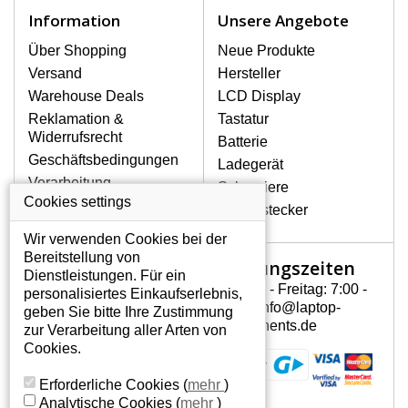
Notebook höchst vorsichtig umzugehen.
Information
Unsere Angebote
Zu den häufigsten Beschädigungen
gehören mechanische Schäden, z. B.
Über Shopping
Neue Produkte
ein geborstenes Display oder Risse.
Versand
Hersteller
Ferner senkrechte Streifen, das Display
Warehouse Deals
LCD Display
leuchtet nicht, blinkt unregelmäßig oder
Reklamation &
Tastatur
ist ungleichmäßig hell.
Widerrufsrecht
Batterie
Geschäftsbedingungen
Ladegerät
LCD DISPLAYS HP PAVILION
Verarbeitung
Scharniere
DV6-1180EO VON HÖCHSTER
personenbezogener
Cookies settings
QUALITÄT!
Gerätestecker
Daten
Auf Lager halten wir nur
Wir verwenden Cookies bei der
Über uns - Impressum
Originaldisplays, die die hohe
Bereitstellung von
Öffnungszeiten
Mein Konto
Qualitätsklasse A+ erfüllen, also
Dienstleistungen. Für ein
ohne mangelhafte Pixel, und
Montag - Freitag: 7:00 -
personalisiertes Einkaufserlebnis,
Mein Konto
zwar über die gesamte
15:30 info@laptop-
geben Sie bitte Ihre Zustimmung
Persönliche Daten
Garantiezeit.
components.de
zur Verarbeitung aller Arten von
Addressen
Cookies.
WIE KÖNNEN SIE FESTSTELLEN,
Bestellverlauf
WELCHES DISPLAY SIE FÜR IHREN
Erforderliche Cookies
(
mehr
)
NOTEBOOK BRAUCHEN HP PAVILION
Analytische Cookies
(
mehr
)
DV6-1180EO?