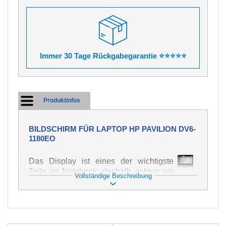
Immer 30 Tage Rückgabegarantie ⭐⭐⭐⭐⭐
Produktinfos
BILDSCHIRM FÜR LAPTOP HP PAVILION DV6-
1180EO
Das Display ist eines der wichtigste
Teile im Notebook, deshalb achten wir
Vollständige Beschreibung
auf höchste Qualität dieses Ersatzteils.
Er dient zur Darstellung von Texten und
Bildern in verschiedener Form. Zu
seiner Beschädigung kommt es sehr
schnell, deshalb ist es wichtig, mit dem