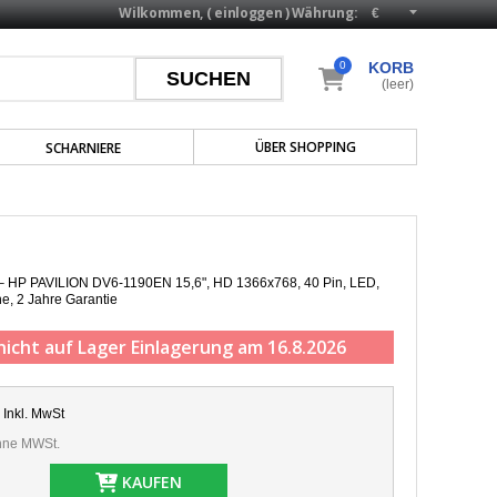
Wilkommen, (
einloggen
)
Währung:
0
KORB
(leer)
ÜBER SHOPPING
SCHARNIERE
p – HP PAVILION DV6-1190EN 15,6", HD 1366x768, 40 Pin, LED,
he,
2 Jahre Garantie
nicht auf Lager
Einlagerung am 16.8.2026
Inkl. MwSt
ne MWSt.
KAUFEN