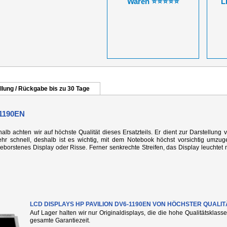
Waren ⭐⭐⭐⭐⭐
L
llung / Rückgabe bis zu 30 Tage
1190EN
alb achten wir auf höchste Qualität dieses Ersatzteils. Er dient zur Darstellung 
r schnell, deshalb ist es wichtig, mit dem Notebook höchst vorsichtig umzug
rstenes Display oder Risse. Ferner senkrechte Streifen, das Display leuchtet n
LCD DISPLAYS HP PAVILION DV6-1190EN VON HÖCHSTER QUALIT
Auf Lager halten wir nur Originaldisplays, die die hohe Qualitätsklass
gesamte Garantiezeit.