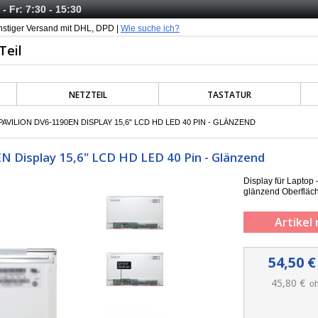
- Fr: 7:30 - 15:30
nstiger Versand mit DHL, DPD |
Wie suche ich?
NETZTEIL
TASTATUR
AVILION DV6-1190EN DISPLAY 15,6" LCD HD LED 40 PIN - GLÄNZEND
 Display 15,6" LCD HD LED 40 Pin - Glänzend
Display für Lapto
g
länzend
Oberfläc
Artikel 
54,50 €
45,80 €
oh