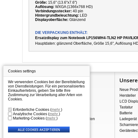
Größe:
15,6" (13.6"x7.6")
Auflösung:
WXGA (1366x768 HD)
Verbindungsstecker:
40 pin
Hintergrundbeleuchtung:
LED
Displayoberfläche:
Glänzend
DIE VERPACKUNG ENTHÄLT:
Ersatzdisplay zum Notebook LP156WH4-TLN2 HP PAVILI
Hauptdaten:
g
länzend
Oberfläche,
Größe 15,6", Auflösung HD
Cookies settings
Information
Unsere
Wir verwenden Cookies bei der Bereitstellung
von Dienstleistungen. Für ein personalisiertes
Über Shopping
Neue Prod
Einkaufserlebnis, geben Sie bitte Ihre
Zustimmung zur Verarbeitung aller Arten von
Versand
Hersteller
Cookies.
Warehouse Deals
LCD Displ
Reklamation & Widerrufsrecht
Tastatur
Erforderliche Cookies
(
mehr
)
Geschäftsbedingungen
Batterie
Analytische Cookies
(
mehr
)
Marketing-Cookies
(
mehr
)
Verarbeitung personenbezogener Daten
Ladegerät
Über uns - Impressum
Scharniere
Gerätestec