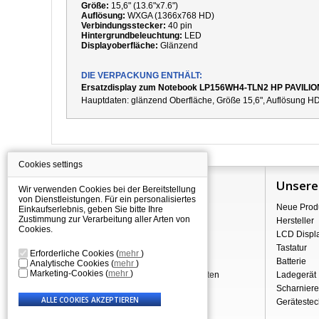
Größe:
15,6" (13.6"x7.6")
Auflösung:
WXGA (1366x768 HD)
Verbindungsstecker:
40 pin
Hintergrundbeleuchtung:
LED
Displayoberfläche:
Glänzend
DIE VERPACKUNG ENTHÄLT:
Ersatzdisplay zum Notebook LP156WH4-TLN2 HP PAVILI
Hauptdaten:
g
länzend
Oberfläche,
Größe 15,6", Auflösung HD
Cookies settings
Information
Unsere
Wir verwenden Cookies bei der Bereitstellung
von Dienstleistungen. Für ein personalisiertes
Über Shopping
Neue Prod
Einkaufserlebnis, geben Sie bitte Ihre
Zustimmung zur Verarbeitung aller Arten von
Versand
Hersteller
Cookies.
Warehouse Deals
LCD Displ
Reklamation & Widerrufsrecht
Tastatur
Erforderliche Cookies
(
mehr
)
Geschäftsbedingungen
Batterie
Analytische Cookies
(
mehr
)
Marketing-Cookies
(
mehr
)
Verarbeitung personenbezogener Daten
Ladegerät
Über uns - Impressum
Scharniere
Gerätestec