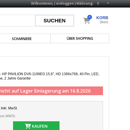
Wilkommen, (
einloggen
)
Währung:
0
KORB
(leer)
ÜBER SHOPPING
SCHARNIERE
p – HP PAVILION DV6-1199EG 15,6", HD 1366x768, 40 Pin, LED,
he,
2 Jahre Garantie
nicht auf Lager
Einlagerung am 16.8.2026
Inkl. MwSt
ne MWSt.
KAUFEN