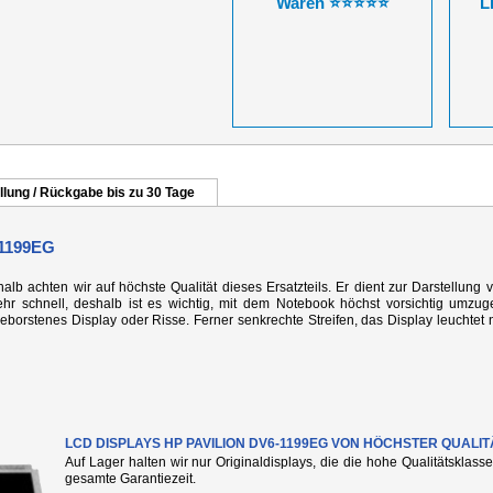
Waren ⭐⭐⭐⭐⭐
L
llung / Rückgabe bis zu 30 Tage
1199EG
alb achten wir auf höchste Qualität dieses Ersatzteils. Er dient zur Darstellung 
r schnell, deshalb ist es wichtig, mit dem Notebook höchst vorsichtig umzug
rstenes Display oder Risse. Ferner senkrechte Streifen, das Display leuchtet n
LCD DISPLAYS HP PAVILION DV6-1199EG VON HÖCHSTER QUALIT
Auf Lager halten wir nur Originaldisplays, die die hohe Qualitätsklass
gesamte Garantiezeit.