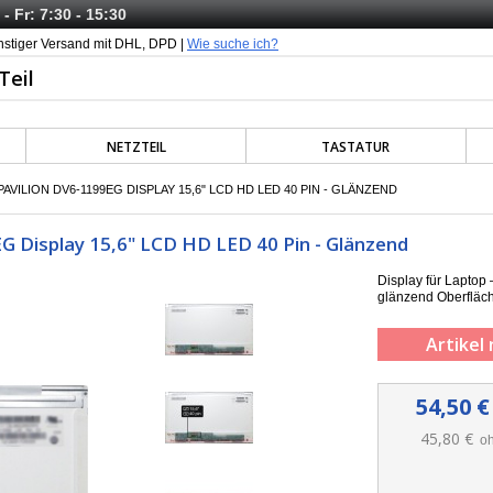
- Fr: 7:30 - 15:30
nstiger Versand mit DHL, DPD |
Wie suche ich?
NETZTEIL
TASTATUR
AVILION DV6-1199EG DISPLAY 15,6" LCD HD LED 40 PIN - GLÄNZEND
 Display 15,6" LCD HD LED 40 Pin - Glänzend
Display für Lapto
g
länzend
Oberfläc
Artikel 
54,50 €
45,80 €
oh