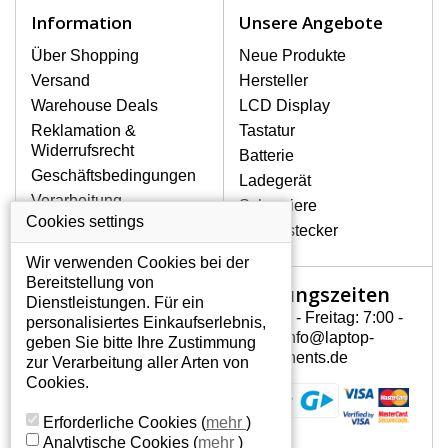
Notebook höchst vorsichtig umzugehen.
Information
Unsere Angebote
Zu den häufigsten Beschädigungen
gehören mechanische Schäden, z. B.
Über Shopping
Neue Produkte
ein geborstenes Display oder Risse.
Versand
Hersteller
Ferner senkrechte Streifen, das Display
Warehouse Deals
LCD Display
leuchtet nicht, blinkt unregelmäßig oder
Reklamation &
Tastatur
ist ungleichmäßig hell.
Widerrufsrecht
Batterie
Geschäftsbedingungen
Ladegerät
LCD DISPLAYS HP PAVILION
Verarbeitung
Scharniere
DV6-1200SH VON HÖCHSTER
personenbezogener
Cookies settings
QUALITÄT!
Gerätestecker
Daten
Auf Lager halten wir nur
Wir verwenden Cookies bei der
Über uns - Impressum
Originaldisplays, die die hohe
Bereitstellung von
Öffnungszeiten
Mein Konto
Qualitätsklasse A+ erfüllen, also
Dienstleistungen. Für ein
ohne mangelhafte Pixel, und
Montag - Freitag: 7:00 -
personalisiertes Einkaufserlebnis,
Mein Konto
zwar über die gesamte
15:30 info@laptop-
geben Sie bitte Ihre Zustimmung
Persönliche Daten
Garantiezeit.
components.de
zur Verarbeitung aller Arten von
Addressen
Cookies.
WIE KÖNNEN SIE FESTSTELLEN,
Bestellverlauf
WELCHES DISPLAY SIE FÜR IHREN
Erforderliche Cookies
(
mehr
)
NOTEBOOK BRAUCHEN HP PAVILION
Analytische Cookies
(
mehr
)
DV6-1200SH?