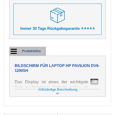
Immer 30 Tage Rückgabegarantie ⭐⭐⭐⭐⭐
Produktinfos
BILDSCHIRM FÜR LAPTOP HP PAVILION DV6-
1200SH
Das Display ist eines der wichtigste
Teile im Notebook, deshalb achten wir
Vollständige Beschreibung
auf höchste Qualität dieses Ersatzteils.
Er dient zur Darstellung von Texten und
Bildern in verschiedener Form. Zu
seiner Beschädigung kommt es sehr
schnell, deshalb ist es wichtig, mit dem