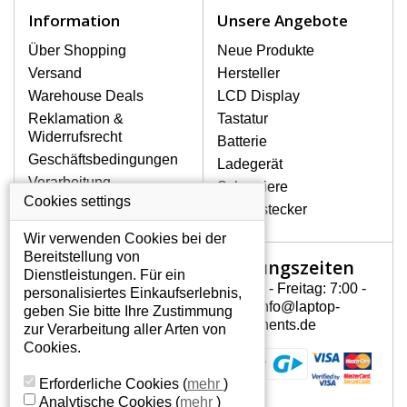
Notebook höchst vorsichtig umzugehen.
Information
Unsere Angebote
Zu den häufigsten Beschädigungen
gehören mechanische Schäden, z. B.
Über Shopping
Neue Produkte
ein geborstenes Display oder Risse.
Versand
Hersteller
Ferner senkrechte Streifen, das Display
Warehouse Deals
LCD Display
leuchtet nicht, blinkt unregelmäßig oder
Reklamation &
Tastatur
ist ungleichmäßig hell.
Widerrufsrecht
Batterie
Geschäftsbedingungen
Ladegerät
LCD DISPLAYS HP PAVILION
Verarbeitung
Scharniere
DV6-1206AU VON HÖCHSTER
personenbezogener
Cookies settings
QUALITÄT!
Gerätestecker
Daten
Auf Lager halten wir nur
Wir verwenden Cookies bei der
Über uns - Impressum
Originaldisplays, die die hohe
Bereitstellung von
Öffnungszeiten
Mein Konto
Qualitätsklasse A+ erfüllen, also
Dienstleistungen. Für ein
ohne mangelhafte Pixel, und
Montag - Freitag: 7:00 -
personalisiertes Einkaufserlebnis,
Mein Konto
zwar über die gesamte
15:30 info@laptop-
geben Sie bitte Ihre Zustimmung
Persönliche Daten
Garantiezeit.
components.de
zur Verarbeitung aller Arten von
Addressen
Cookies.
WIE KÖNNEN SIE FESTSTELLEN,
Bestellverlauf
WELCHES DISPLAY SIE FÜR IHREN
Erforderliche Cookies
(
mehr
)
NOTEBOOK BRAUCHEN HP PAVILION
Analytische Cookies
(
mehr
)
DV6-1206AU?