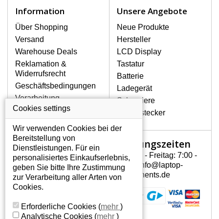
Notebook höchst vorsichtig umzugehen.
Information
Unsere Angebote
Zu den häufigsten Beschädigungen
gehören mechanische Schäden, z. B.
Über Shopping
Neue Produkte
ein geborstenes Display oder Risse.
Versand
Hersteller
Ferner senkrechte Streifen, das Display
Warehouse Deals
LCD Display
leuchtet nicht, blinkt unregelmäßig oder
Reklamation &
Tastatur
ist ungleichmäßig hell.
Widerrufsrecht
Batterie
Geschäftsbedingungen
Ladegerät
LCD DISPLAYS SONY VAIO VGN-
Verarbeitung
Scharniere
NW11Z/S VON HÖCHSTER
personenbezogener
Cookies settings
QUALITÄT!
Gerätestecker
Daten
Auf Lager halten wir nur
Wir verwenden Cookies bei der
Über uns - Impressum
Originaldisplays, die die hohe
Bereitstellung von
Öffnungszeiten
Mein Konto
Qualitätsklasse A+ erfüllen, also ohne
Dienstleistungen. Für ein
mangelhafte Pixel, und zwar über die
Montag - Freitag: 7:00 -
personalisiertes Einkaufserlebnis,
Mein Konto
gesamte Garantiezeit. Zum Beispiel
15:30 info@laptop-
geben Sie bitte Ihre Zustimmung
Persönliche Daten
von den globalen Herstellern AUO,
components.de
zur Verarbeitung aller Arten von
Chi-Mei, Toshiba, Hannstar,
Addressen
Cookies.
Chunghwa, Samsung, LG Phillips und
Bestellverlauf
Sharp.
Erforderliche Cookies
(
mehr
)
Analytische Cookies
(
mehr
)
WIE KÖNNEN SIE FESTSTELLEN,