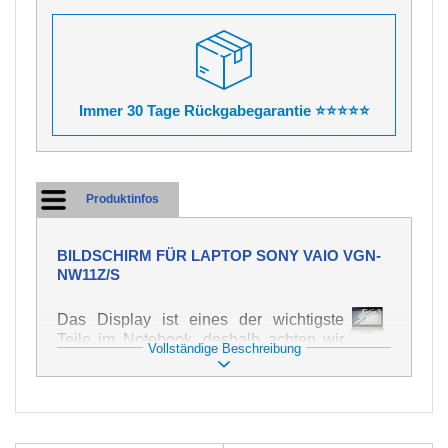
Immer 30 Tage Rückgabegarantie ⭐⭐⭐⭐⭐
Produktinfos
BILDSCHIRM FÜR LAPTOP SONY VAIO VGN-
NW11Z/S
Das Display ist eines der wichtigste
Teile im Notebook, deshalb achten wir
Vollständige Beschreibung
auf höchste Qualität dieses Ersatzteils.
Er dient zur Darstellung von Texten und
Bildern in verschiedener Form. Zu
seiner Beschädigung kommt es sehr
schnell, deshalb ist es wichtig, mit dem