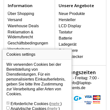
Notebook höchst vorsichtig umzugehen.
Information
Unsere Angebote
Zu den häufigsten Beschädigungen
gehören mechanische Schäden, z. B.
Über Shopping
Neue Produkte
ein geborstenes Display oder Risse.
Versand
Hersteller
Ferner senkrechte Streifen, das Display
Warehouse Deals
LCD Display
leuchtet nicht, blinkt unregelmäßig oder
Reklamation &
Tastatur
ist ungleichmäßig hell.
Widerrufsrecht
Batterie
Geschäftsbedingungen
Ladegerät
LCD DISPLAYS ASUS
Verarbeitung
Scharniere
X551CASX021H VON
personenbezogener
Cookies settings
HÖCHSTER QUALITÄT!
Gerätestecker
Daten
Auf Lager halten wir nur
Wir verwenden Cookies bei der
Über uns - Impressum
Originaldisplays, die die hohe
Bereitstellung von
Öffnungszeiten
Mein Konto
Qualitätsklasse A+ erfüllen, also
Dienstleistungen. Für ein
ohne mangelhafte Pixel, und
Montag - Freitag: 7:00 -
personalisiertes Einkaufserlebnis,
Mein Konto
zwar über die gesamte
15:30 info@laptop-
geben Sie bitte Ihre Zustimmung
Persönliche Daten
Garantiezeit.
components.de
zur Verarbeitung aller Arten von
Addressen
Cookies.
WIE KÖNNEN SIE FESTSTELLEN,
Bestellverlauf
WELCHES DISPLAY SIE FÜR IHREN
Erforderliche Cookies
(
mehr
)
NOTEBOOK BRAUCHEN ASUS
Analytische Cookies
(
mehr
)
X551CASX021H?