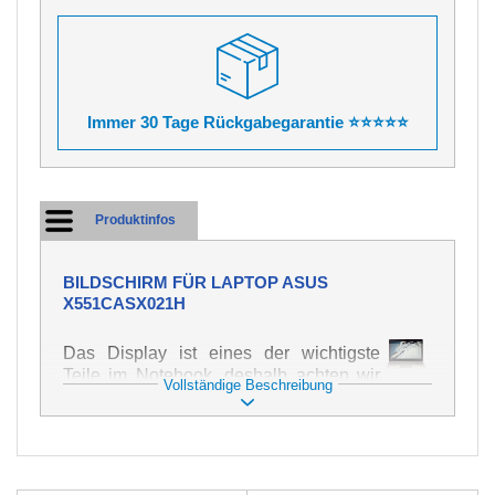
Immer 30 Tage Rückgabegarantie ⭐⭐⭐⭐⭐
Produktinfos
BILDSCHIRM FÜR LAPTOP ASUS
X551CASX021H
Das Display ist eines der wichtigste
Teile im Notebook, deshalb achten wir
Vollständige Beschreibung
auf höchste Qualität dieses Ersatzteils.
Er dient zur Darstellung von Texten und
Bildern in verschiedener Form. Zu
seiner Beschädigung kommt es sehr
schnell, deshalb ist es wichtig, mit dem