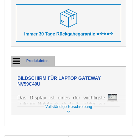
Immer 30 Tage Rückgabegarantie ⭐⭐⭐⭐⭐
Produktinfos
BILDSCHIRM FÜR LAPTOP GATEWAY
NV59C40U
Das Display ist eines der wichtigste
Teile im Notebook, deshalb achten wir
Vollständige Beschreibung
auf höchste Qualität dieses Ersatzteils.
Er dient zur Darstellung von Texten und
Bildern in verschiedener Form. Zu
seiner Beschädigung kommt es sehr
schnell, deshalb ist es wichtig, mit dem