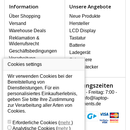
Notebook höchst vorsichtig umzugehen.
Information
Unsere Angebote
Zu den häufigsten Beschädigungen
gehören mechanische Schäden, z. B.
Über Shopping
Neue Produkte
ein geborstenes Display oder Risse.
Versand
Hersteller
Ferner senkrechte Streifen, das Display
Warehouse Deals
LCD Display
leuchtet nicht, blinkt unregelmäßig oder
Reklamation &
Tastatur
ist ungleichmäßig hell.
Widerrufsrecht
Batterie
Geschäftsbedingungen
Ladegerät
LCD DISPLAYS GATEWAY
Verarbeitung
Scharniere
NV59C40U VON HÖCHSTER
personenbezogener
Cookies settings
QUALITÄT!
Gerätestecker
Daten
Auf Lager halten wir nur
Wir verwenden Cookies bei der
Über uns - Impressum
Originaldisplays, die die hohe
Bereitstellung von
Öffnungszeiten
Mein Konto
Qualitätsklasse A+ erfüllen, also
Dienstleistungen. Für ein
ohne mangelhafte Pixel, und
Montag - Freitag: 7:00 -
personalisiertes Einkaufserlebnis,
Mein Konto
zwar über die gesamte
15:30 info@laptop-
geben Sie bitte Ihre Zustimmung
Persönliche Daten
Garantiezeit.
components.de
zur Verarbeitung aller Arten von
Addressen
Cookies.
WIE KÖNNEN SIE FESTSTELLEN,
Bestellverlauf
WELCHES DISPLAY SIE FÜR IHREN
Erforderliche Cookies
(
mehr
)
NOTEBOOK BRAUCHEN GATEWAY
Analytische Cookies
(
mehr
)
NV59C40U?