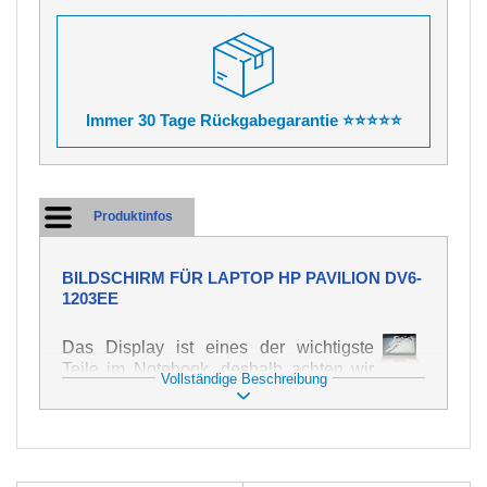
Immer 30 Tage Rückgabegarantie ⭐⭐⭐⭐⭐
Produktinfos
BILDSCHIRM FÜR LAPTOP HP PAVILION DV6-
1203EE
Das Display ist eines der wichtigste
Teile im Notebook, deshalb achten wir
Vollständige Beschreibung
auf höchste Qualität dieses Ersatzteils.
Er dient zur Darstellung von Texten und
Bildern in verschiedener Form. Zu
seiner Beschädigung kommt es sehr
schnell, deshalb ist es wichtig, mit dem