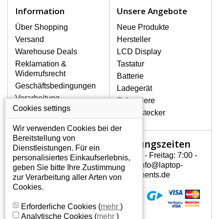
Notebook höchst vorsichtig umzugehen.
Information
Unsere Angebote
Zu den häufigsten Beschädigungen
gehören mechanische Schäden, z. B.
Über Shopping
Neue Produkte
ein geborstenes Display oder Risse.
Versand
Hersteller
Ferner senkrechte Streifen, das Display
Warehouse Deals
LCD Display
leuchtet nicht, blinkt unregelmäßig oder
Reklamation &
Tastatur
ist ungleichmäßig hell.
Widerrufsrecht
Batterie
Geschäftsbedingungen
Ladegerät
LCD DISPLAYS HP PAVILION
Verarbeitung
Scharniere
DV6-1203EE VON HÖCHSTER
personenbezogener
Cookies settings
QUALITÄT!
Gerätestecker
Daten
Auf Lager halten wir nur
Wir verwenden Cookies bei der
Über uns - Impressum
Originaldisplays, die die hohe
Bereitstellung von
Öffnungszeiten
Mein Konto
Qualitätsklasse A+ erfüllen, also
Dienstleistungen. Für ein
ohne mangelhafte Pixel, und
Montag - Freitag: 7:00 -
personalisiertes Einkaufserlebnis,
Mein Konto
zwar über die gesamte
15:30 info@laptop-
geben Sie bitte Ihre Zustimmung
Persönliche Daten
Garantiezeit.
components.de
zur Verarbeitung aller Arten von
Addressen
Cookies.
WIE KÖNNEN SIE FESTSTELLEN,
Bestellverlauf
WELCHES DISPLAY SIE FÜR IHREN
Erforderliche Cookies
(
mehr
)
NOTEBOOK BRAUCHEN HP PAVILION
Analytische Cookies
(
mehr
)
DV6-1203EE?